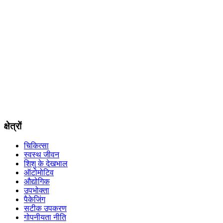
क्षेत्रों
चिकित्सा
स्वस्थ जीवन
शिशु के देखभाल
ऑटोमोटिव
औद्योगिक
उपभोक्ता
पैकेजिंग
सटीक उपकरण
गोपनीयता नीति