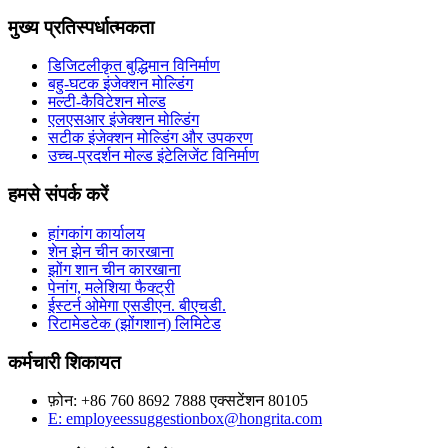
मुख्य प्रतिस्पर्धात्मकता
डिजिटलीकृत बुद्धिमान विनिर्माण
बहु-घटक इंजेक्शन मोल्डिंग
मल्टी-कैविटेशन मोल्ड
एलएसआर इंजेक्शन मोल्डिंग
सटीक इंजेक्शन मोल्डिंग और उपकरण
उच्च-प्रदर्शन मोल्ड इंटेलिजेंट विनिर्माण
हमसे संपर्क करें
हांगकांग कार्यालय
शेन झेन चीन कारखाना
झोंग शान चीन कारखाना
पेनांग, मलेशिया फैक्ट्री
ईस्टर्न ओमेगा एसडीएन. बीएचडी.
रिटामेडटेक (झोंगशान) लिमिटेड
कर्मचारी शिकायत
फ़ोन: +86 760 8692 7888 एक्सटेंशन 80105
E: employeessuggestionbox@hongrita.com