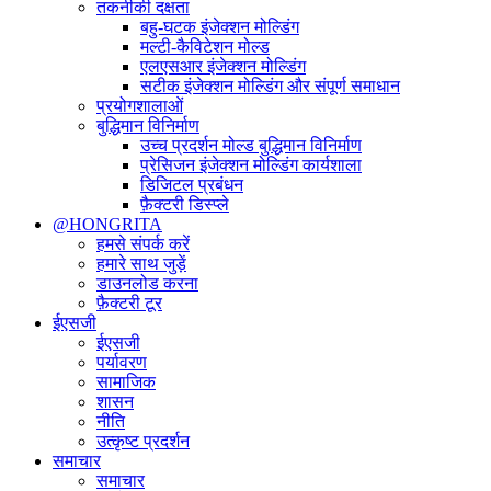
तकनीकी दक्षता
बहु-घटक इंजेक्शन मोल्डिंग
मल्टी-कैविटेशन मोल्ड
एलएसआर इंजेक्शन मोल्डिंग
सटीक इंजेक्शन मोल्डिंग और संपूर्ण समाधान
प्रयोगशालाओं
बुद्धिमान विनिर्माण
उच्च प्रदर्शन मोल्ड बुद्धिमान विनिर्माण
प्रेसिजन इंजेक्शन मोल्डिंग कार्यशाला
डिजिटल प्रबंधन
फ़ैक्टरी डिस्प्ले
@HONGRITA
हमसे संपर्क करें
हमारे साथ जुड़ें
डाउनलोड करना
फ़ैक्टरी टूर
ईएसजी
ईएसजी
पर्यावरण
सामाजिक
शासन
नीति
उत्कृष्ट प्रदर्शन
समाचार
समाचार