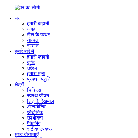
घर
हमारी कहानी
जगह
मील के पत्थर
योग्यता
सम्मान
हमारे बारे में
हमारी कहानी
दृष्टि
उद्देश्य
हमारा मूल्य
प्रबंधन पद्धति
क्षेत्रों
चिकित्सा
स्वस्थ जीवन
शिशु के देखभाल
ऑटोमोटिव
औद्योगिक
उपभोक्ता
पैकेजिंग
सटीक उपकरण
मुख्य योग्यताएँ