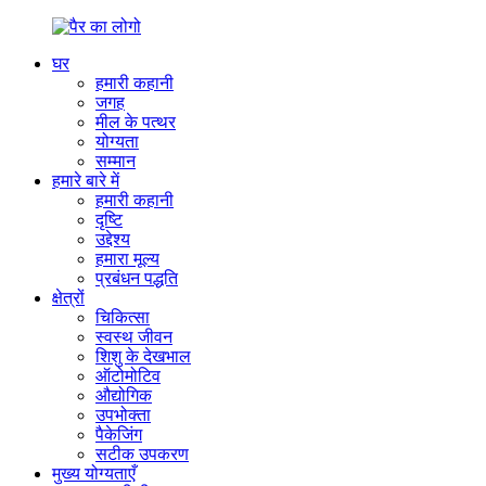
घर
हमारी कहानी
जगह
मील के पत्थर
योग्यता
सम्मान
हमारे बारे में
हमारी कहानी
दृष्टि
उद्देश्य
हमारा मूल्य
प्रबंधन पद्धति
क्षेत्रों
चिकित्सा
स्वस्थ जीवन
शिशु के देखभाल
ऑटोमोटिव
औद्योगिक
उपभोक्ता
पैकेजिंग
सटीक उपकरण
मुख्य योग्यताएँ