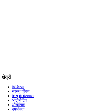
क्षेत्रों
चिकित्सा
स्वस्थ जीवन
शिशु के देखभाल
ऑटोमोटिव
औद्योगिक
उपभोक्ता