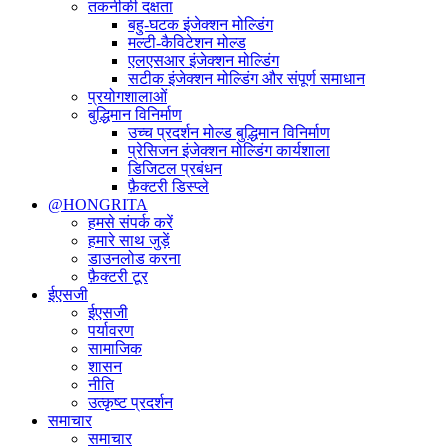
तकनीकी दक्षता
बहु-घटक इंजेक्शन मोल्डिंग
मल्टी-कैविटेशन मोल्ड
एलएसआर इंजेक्शन मोल्डिंग
सटीक इंजेक्शन मोल्डिंग और संपूर्ण समाधान
प्रयोगशालाओं
बुद्धिमान विनिर्माण
उच्च प्रदर्शन मोल्ड बुद्धिमान विनिर्माण
प्रेसिजन इंजेक्शन मोल्डिंग कार्यशाला
डिजिटल प्रबंधन
फ़ैक्टरी डिस्प्ले
@HONGRITA
हमसे संपर्क करें
हमारे साथ जुड़ें
डाउनलोड करना
फ़ैक्टरी टूर
ईएसजी
ईएसजी
पर्यावरण
सामाजिक
शासन
नीति
उत्कृष्ट प्रदर्शन
समाचार
समाचार