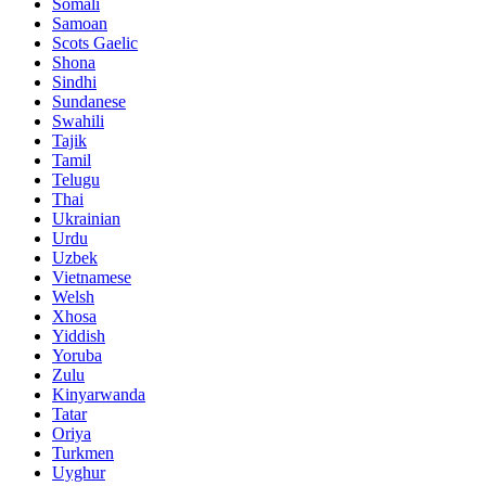
Somali
Samoan
Scots Gaelic
Shona
Sindhi
Sundanese
Swahili
Tajik
Tamil
Telugu
Thai
Ukrainian
Urdu
Uzbek
Vietnamese
Welsh
Xhosa
Yiddish
Yoruba
Zulu
Kinyarwanda
Tatar
Oriya
Turkmen
Uyghur