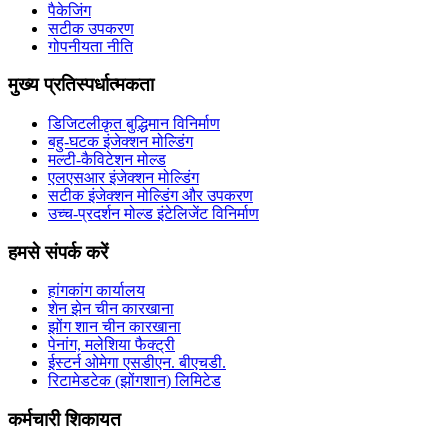
पैकेजिंग
सटीक उपकरण
गोपनीयता नीति
मुख्य प्रतिस्पर्धात्मकता
डिजिटलीकृत बुद्धिमान विनिर्माण
बहु-घटक इंजेक्शन मोल्डिंग
मल्टी-कैविटेशन मोल्ड
एलएसआर इंजेक्शन मोल्डिंग
सटीक इंजेक्शन मोल्डिंग और उपकरण
उच्च-प्रदर्शन मोल्ड इंटेलिजेंट विनिर्माण
हमसे संपर्क करें
हांगकांग कार्यालय
शेन झेन चीन कारखाना
झोंग शान चीन कारखाना
पेनांग, मलेशिया फैक्ट्री
ईस्टर्न ओमेगा एसडीएन. बीएचडी.
रिटामेडटेक (झोंगशान) लिमिटेड
कर्मचारी शिकायत