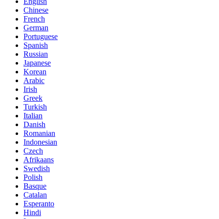
English
Chinese
French
German
Portuguese
Spanish
Russian
Japanese
Korean
Arabic
Irish
Greek
Turkish
Italian
Danish
Romanian
Indonesian
Czech
Afrikaans
Swedish
Polish
Basque
Catalan
Esperanto
Hindi