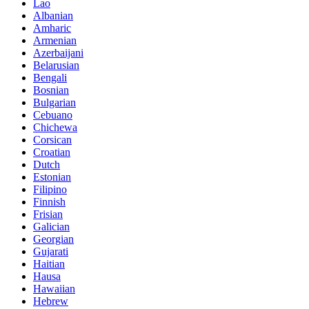
Lao
Albanian
Amharic
Armenian
Azerbaijani
Belarusian
Bengali
Bosnian
Bulgarian
Cebuano
Chichewa
Corsican
Croatian
Dutch
Estonian
Filipino
Finnish
Frisian
Galician
Georgian
Gujarati
Haitian
Hausa
Hawaiian
Hebrew