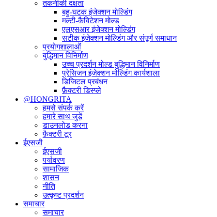
तकनीकी दक्षता
बहु-घटक इंजेक्शन मोल्डिंग
मल्टी-कैविटेशन मोल्ड
एलएसआर इंजेक्शन मोल्डिंग
सटीक इंजेक्शन मोल्डिंग और संपूर्ण समाधान
प्रयोगशालाओं
बुद्धिमान विनिर्माण
उच्च प्रदर्शन मोल्ड बुद्धिमान विनिर्माण
प्रेसिजन इंजेक्शन मोल्डिंग कार्यशाला
डिजिटल प्रबंधन
फ़ैक्टरी डिस्प्ले
@HONGRITA
हमसे संपर्क करें
हमारे साथ जुड़ें
डाउनलोड करना
फ़ैक्टरी टूर
ईएसजी
ईएसजी
पर्यावरण
सामाजिक
शासन
नीति
उत्कृष्ट प्रदर्शन
समाचार
समाचार