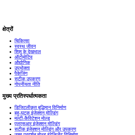
क्षेत्रों
चिकित्सा
स्वस्थ जीवन
शिशु के देखभाल
ऑटोमोटिव
औद्योगिक
उपभोक्ता
पैकेजिंग
सटीक उपकरण
गोपनीयता नीति
मुख्य प्रतिस्पर्धात्मकता
डिजिटलीकृत बुद्धिमान विनिर्माण
बहु-घटक इंजेक्शन मोल्डिंग
मल्टी-कैविटेशन मोल्ड
एलएसआर इंजेक्शन मोल्डिंग
सटीक इंजेक्शन मोल्डिंग और उपकरण
उच्च-प्रदर्शन मोल्ड इंटेलिजेंट विनिर्माण